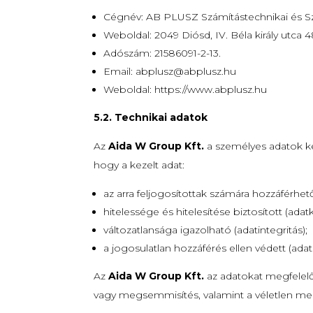
Cégnév: AB PLUSZ Számítástechnikai és Szo
Weboldal: 2049 Diósd, IV. Béla király utca 4
Adószám: 21586091-2-13.
Email: abplusz@abplusz.hu
Weboldal:
https://www.abplusz.hu
5.2. Technikai adatok
Az
Aida W Group Kft.
a személyes adatok ke
hogy a kezelt adat:
az arra feljogosítottak számára hozzáférhető
hitelessége és hitelesítése biztosított (adat
változatlansága igazolható (adatintegritás);
a jogosulatlan hozzáférés ellen védett (ada
Az
Aida W Group Kft.
az adatokat megfelelő
vagy megsemmisítés, valamint a véletlen me