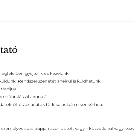
tató
egfelelően gyűjtünk és kezelünk.
küldünk. Rendszerüzenetet anélkül is küldhetünk.
tároljuk.
ozzájárulással adunk át.
adatokról, és az adatok törlését is bármikor kérheti.
 személyes adat alapján azonosított vagy – közvetlenül vagy kö