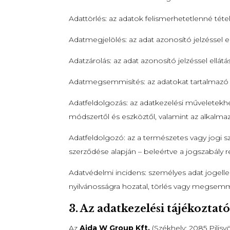
Adattörlés: az adatok felismerhetetlenné tét
Adatmegjelölés: az adat azonosító jelzéssel 
Adatzárolás: az adat azonosító jelzéssel ellá
Adatmegsemmisítés: az adatokat tartalmazó 
Adatfeldolgozás: az adatkezelési műveletekh
módszertől és eszköztől, valamint az alkalmaz
Adatfeldolgozó: az a természetes vagy jogi s
szerződése alapján – beleértve a jogszabály r
Adatvédelmi incidens: személyes adat jogelle
nyilvánosságra hozatal, törlés vagy megsemm
3. Az adatkezelési tájékoztató
Az
Aida W Group Kft.
(Székhely: 2085 Pilisv