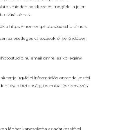
solatos minden adatkezelés megfelel a jelen
t elvárásoknak.
etők a https://momentphotostudio.hu címen.
sen az esetleges változásokról kellő időben
otostudio.hu email címre, és kollégánk
ak tartja ügyfelei információs önrendelkezési
en olyan biztonsági, technikai és szervezési
en léphet kapcsolatba az adatkezelővel.