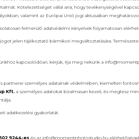
artalmát. Kötelezettséget vállal arra, hogy tevékenységével kapc
ályokban, valamint az Európai Unió jogi aktusaiban meghatározot
csolatosan felmerülő adatvédelmi irányelvek folyamatosan elérh
jogot jelen tájékoztató bármikori megváltoztatására. Természete
nkhöz kapcsolódóan, kérjük, írja meg nekünk a info@momentph
 és partnerei személyes adatainak védelmében, kiemelten fontosn
up Kft.
a személyes adatokat bizalmasan kezeli, és megtesz mind
tálja.
ti adatkezelési gyakorlatát.
 502 9244-es
és az
info@momentphotostudio.hu
elérhetőségek