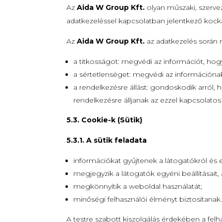
Az
Aida W Group Kft.
olyan műszaki, szerve
adatkezeléssel kapcsolatban jelentkező kock
Az
Aida W Group Kft.
az adatkezelés során
a titkosságot: megvédi az információt, hogy
a sértetlenséget: megvédi az információna
a rendelkezésre állást: gondoskodik arról, 
rendelkezésre álljanak az ezzel kapcsolato
5.3. Cookie-k (Sütik)
5.3.1. A sütik feladata
információkat gyűjtenek a látogatókról és e
megjegyzik a látogatók egyéni beállításait,
megkönnyítik a weboldal használatát;
minőségi felhasználói élményt biztosítanak
A testre szabott kiszolgálás érdekében a felh