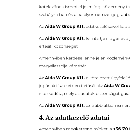
kötelezőnek ismeri el jelen jogi közlemény t
szabályzatban és a hatályos nemzeti jogszab
Az
Aida W Group Kft.
adatkezeléseivel kap
Az
Aida W Group Kft.
fenntartja magának a 
értesíti közönségét.
Amennyiben kérdése lenne jelen közleményü
megválaszolja kérdését.
Az
Aida W Group Kft.
elkötelezett ügyfelei
jogának tiszteletben tartását. Az
Aida W Gro
intézkedést, mely az adatok biztonságát garan
Az
Aida W Group Kft.
az alábbiakban ismerte
4. Az adatkezelő adatai
Amennyiben megkeresne minket, a
+36 70