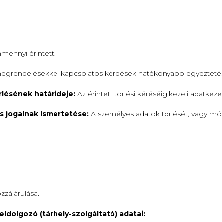
amennyi érintett.
megrendelésekkel kapcsolatos kérdések hatékonyabb egyeztetése 
rlésének határideje:
Az érintett törlési kéréséig kezeli adatkez
s jogainak ismertetése:
A személyes adatok törlését, vagy mód
zzájárulása.
ldolgozó (tárhely-szolgáltató) adatai: