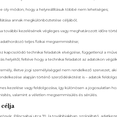
ele oly módon, hogy a helyreállításuk többé nem lehetséges;
ellátása annak megkülönböztetése céljából;
tása további kezelésének végleges vagy meghatározott időre törté
adathordozó teljes fizikai megsemmisítése;
ez kapcsolódó technikai feladatok elvégzése, függetlenül a műv
ás helyétől, feltéve hogy a technikai feladatot az adatokon végzik
zemély, illetve jogi személyiséggel nem rendelkező szervezet, aki
endelkezése alapján történő szerződéskötést is – adatok feldolgo
nes kezelése vagy feldolgozása, így különösen a jogosulatlan hoz
isítés, valamint a véletlen megsemmisülés és sérülés.
 célja
örösvár, Piliscsabai utca 39. (a továbbiakban, szolgáltató, adatke