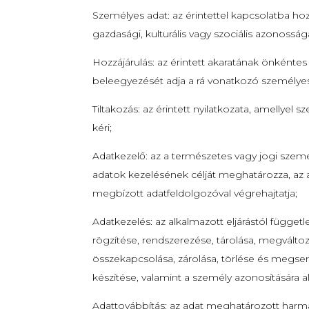
Személyes adat: az érintettel kapcsolatba hozh
gazdasági, kulturális vagy szociális azonossá
Hozzájárulás: az érintett akaratának önkéntes 
beleegyezését adja a rá vonatkozó személyes
Tiltakozás: az érintett nyilatkozata, amellyel
kéri;
Adatkezelő: az a természetes vagy jogi szemé
adatok kezelésének célját meghatározza, az a
megbízott adatfeldolgozóval végrehajtatja;
Adatkezelés: az alkalmazott eljárástól függe
rögzítése, rendszerezése, tárolása, megváltoz
összekapcsolása, zárolása, törlése és megse
készítése, valamint a személy azonosítására al
Adattovábbítás: az adat meghatározott harma