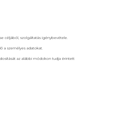
céljából, szolgáltatás igénybevétele.
elő a személyes adatokat.
osítását az alábbi módokon tudja érintett