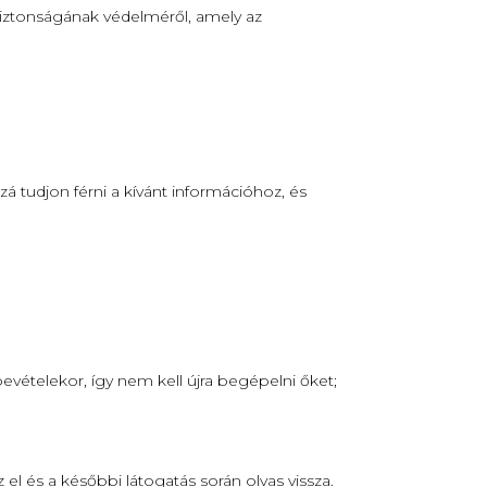
biztonságának védelméről, amely az
á tudjon férni a kívánt információhoz, és
bevételekor, így nem kell újra begépelni őket;
el és a későbbi látogatás során olvas vissza.