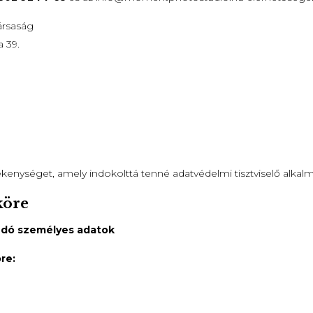
ársaság
a 39.
ékenységet, amely indokolttá tenné adatvédelmi tisztviselő alkalm
köre
ndó személyes adatok
re: