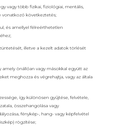
 vagy több fizikai, fiziológiai, mentális,
tre vonatkozó következtetés;
l, és amellyel félreérthetetlen
séhez;
üntetését, illetve a kezelt adatok törlését
agy amely önállóan vagy másokkal együtt az
eket meghozza és végrehajtja, vagy az általa
essége, így különösen gyűjtése, felvétele,
hozatala, összehangolása vagy
lyozása, fénykép-, hang- vagy képfelvétel
iszkép) rögzítése;