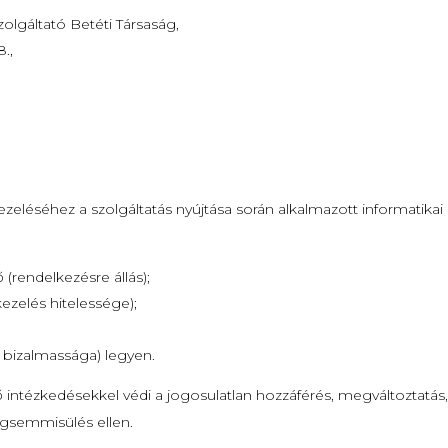
lgáltató Betéti Társaság,
8.,
zeléséhez a szolgáltatás nyújtása során alkalmazott informatikai
 (rendelkezésre állás);
kezelés hitelessége);
t bizalmassága) legyen.
 intézkedésekkel védi a jogosulatlan hozzáférés, megváltoztatás, 
gsemmisülés ellen.