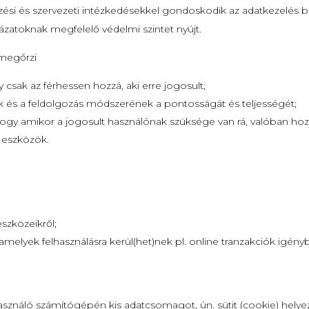
zési és szervezeti intézkedésekkel gondoskodik az adatkezelés 
ázatoknak megfelelő védelmi szintet nyújt.
 megőrzi
 csak az férhessen hozzá, aki erre jogosult;
k és a feldolgozás módszerének a pontosságát és teljességét;
hogy amikor a jogosult használónak szüksége van rá, valóban hozz
s eszközök.
szközeikről;
 amelyek felhasználásra kerül(het)nek pl. online tranzakciók igény
.
asználó számítógépén kis adatcsomagot, ún. sütit (cookie) helyez 