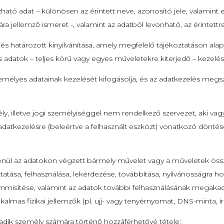
ató adat – különösen az érintett neve, azonosító jele, valamint egy
gára jellemző ismeret -, valamint az adatból levonható, az érintet
és határozott kinyilvánítása, amely megfelelő tájékoztatáson alapu
 adatok – teljes körű vagy egyes műveletekre kiterjedő – kezelé
 személyes adatainak kezelését kifogásolja, és az adatkezelés megsz
ly, illetve jogi személyiséggel nem rendelkező szervezet, aki v
datkezelésre (beleértve a felhasznált eszközt) vonatkozó döntés
tlenül az adatokon végzett bármely művelet vagy a műveletek össz
tatása, felhasználása, lekérdezése, továbbítása, nyilvánosságra 
mmisítése, valamint az adatok további felhasználásának megakadá
kalmas fizikai jellemzők (pl. ujj- vagy tenyérnyomat, DNS-minta, ír
dik személy számára történő hozzáférhetővé tétele;