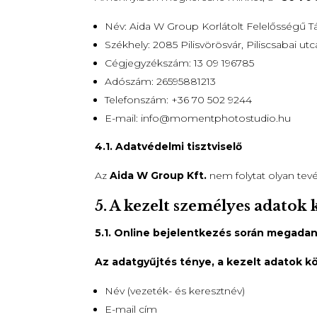
Név: Aida W Group Korlátolt Felelősségű T
Székhely: 2085 Pilisvörösvár, Piliscsabai utc
Cégjegyzékszám: 13 09 196785
Adószám: 26595881213
Telefonszám: +36 70 502 9244
E-mail:
info@momentphotostudio.hu
4.1. Adatvédelmi tisztviselő
Az
Aida W Group Kft.
nem folytat olyan tev
5. A kezelt személyes adatok 
5.1. Online bejelentkezés során megada
Az adatgyűjtés ténye, a kezelt adatok kö
Név (vezeték- és keresztnév)
E-mail cím