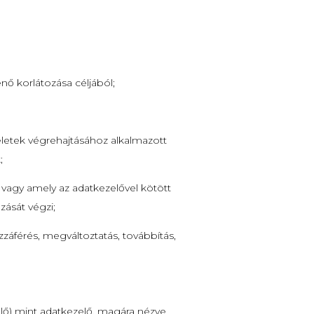
nő korlátozása céljából;
eletek végrehajtásához alkalmazott
;
 vagy amely az adatkezelővel kötött
zását végzi;
záférés, megváltoztatás, továbbítás,
zelő) mint adatkezelő, magára nézve