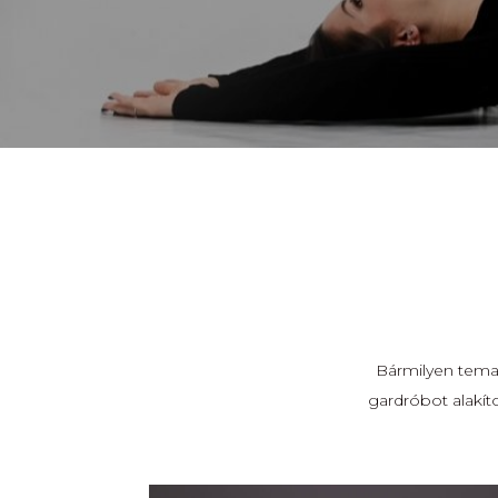
Bármilyen temat
gardróbot alakít