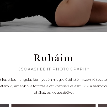
Ruháim
CSÓKÁSI EDIT PHOTOGRAPHY
ika, stílus, hangulat könnyedén megvalósítható, hiszen változa
ottam ki, amelyből a fotózás előtt közösen választjuk ki a számo
ruhákat, és kiegészítőket.