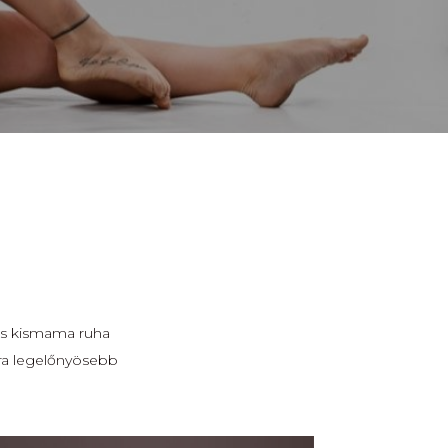
tos kismama ruha
dra legelőnyösebb