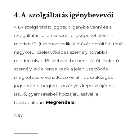
4.
A szolgáltatás igénybevevői
4.1.A szolgáltatást jogosult igénybe venni és a
szolgáltatás során készült fényképeket átvenni
minden 18. (tizennyolcadik) életévét betöltött, tehát
nagykorú, cselekvőképes személy, továbbá
minden olyan 18. életévét be nem töltött kiskorú
személy, aki a rendelkezik a jelen Szerződés
megkötésére vonatkozó és ahhoz szükséges,
jogszerűen megtett, törvényes képviselőjének
(szülő, gyám) írásbeli hozzájárulásával (a
továbbiakban:
Megrendelő
)
Név:
___________________________________________________
___________