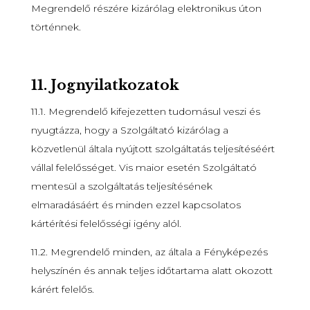
Megrendelő részére kizárólag elektronikus úton
történnek.
11.
Jognyilatkozatok
11.1. Megrendelő kifejezetten tudomásul veszi és
nyugtázza, hogy a Szolgáltató kizárólag a
közvetlenül általa nyújtott szolgáltatás teljesítéséért
vállal felelősséget. Vis maior esetén Szolgáltató
mentesül a szolgáltatás teljesítésének
elmaradásáért és minden ezzel kapcsolatos
kártérítési felelősségi igény alól.
11.2. Megrendelő minden, az általa a Fényképezés
helyszínén és annak teljes időtartama alatt okozott
kárért felelős.