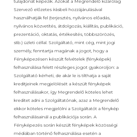
tulajdonát képezik. Azokat a Megrendelő kizárólag
Szervező előzetes írásbeli hozzájárulásával
használhatják fel (terjesztés, nyilvános előadás,
nyilvános közvetítés, átdolgozás, kiállítás, publikáció,
prezentáció, oktatás, értékesítés, többszörözés,
stb.) üzleti céllal. Szolgáltató, mint cég, mint jogi
személy, fenntartja magának a jogot, hogy a
Fényképezésen készült felvételek (fényképek)
felhasználása felett részleges jogot gyakoroljon: a
Szolgáltató kérheti, de akár le is tilthatja a saját
kreditjeinek megjelölését a készült fényképek
felhasználásakor, így Megrendelő köteles lehet
kreditet adni a Szolgáltatónak, azaz a Megrendelő
ekkor köteles megjelölni a Szolgáltatót a fénykép
felhasználásainál a publikációja során. A
Fényképezés során készült fényképek közösségi
médiában történő felhasználása esetén a