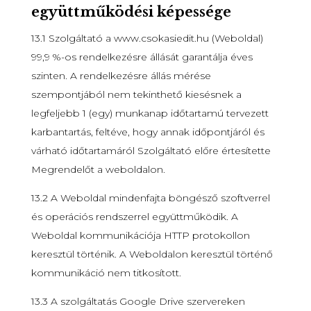
együttműködési képessége
13.1 Szolgáltató a www.csokasiedit.hu (Weboldal)
99,9 %-os rendelkezésre állását garantálja éves
szinten. A rendelkezésre állás mérése
szempontjából nem tekinthető kiesésnek a
legfeljebb 1 (egy) munkanap időtartamú tervezett
karbantartás, feltéve, hogy annak időpontjáról és
várható időtartamáról Szolgáltató előre értesítette
Megrendelőt a weboldalon.
13.2 A Weboldal mindenfajta böngésző szoftverrel
és operációs rendszerrel együttműködik. A
Weboldal kommunikációja HTTP protokollon
keresztül történik. A Weboldalon keresztül történő
kommunikáció nem titkosított.
13.3 A szolgáltatás Google Drive szervereken