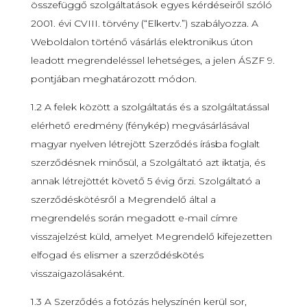
összefüggő szolgáltatások egyes kérdéseiről szóló
2001. évi CVIII. törvény (“Elkertv.”) szabályozza. A
Weboldalon történő vásárlás elektronikus úton
leadott megrendeléssel lehetséges, a jelen ÁSZF 9.
pontjában meghatározott módon.
1.2 A felek között a szolgáltatás és a szolgáltatással
elérhető eredmény (fénykép) megvásárlásával
magyar nyelven létrejött Szerződés írásba foglalt
szerződésnek minősül, a Szolgáltató azt iktatja, és
annak létrejöttét követő 5 évig őrzi. Szolgáltató a
szerződéskötésről a Megrendelő által a
megrendelés során megadott e-mail címre
visszajelzést küld, amelyet Megrendelő kifejezetten
elfogad és elismer a szerződéskötés
visszaigazolásaként.
1.3 A Szerződés a fotózás helyszínén kerül sor,