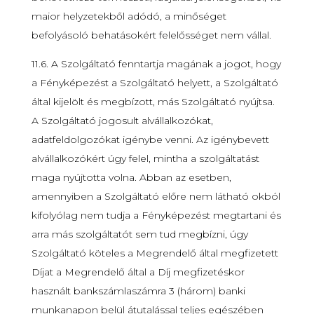
maior helyzetekből adódó, a minőséget
befolyásoló behatásokért felelősséget nem vállal.
11.6. A Szolgáltató fenntartja magának a jogot, hogy
a Fényképezést a Szolgáltató helyett, a Szolgáltató
által kijelölt és megbízott, más Szolgáltató nyújtsa.
A Szolgáltató jogosult alvállalkozókat,
adatfeldolgozókat igénybe venni. Az igénybevett
alvállalkozókért úgy felel, mintha a szolgáltatást
maga nyújtotta volna. Abban az esetben,
amennyiben a Szolgáltató előre nem látható okból
kifolyólag nem tudja a Fényképezést megtartani és
arra más szolgáltatót sem tud megbízni, úgy
Szolgáltató köteles a Megrendelő által megfizetett
Díjat a Megrendelő által a Díj megfizetéskor
használt bankszámlaszámra 3 (három) banki
munkanapon belül átutalással teljes egészében