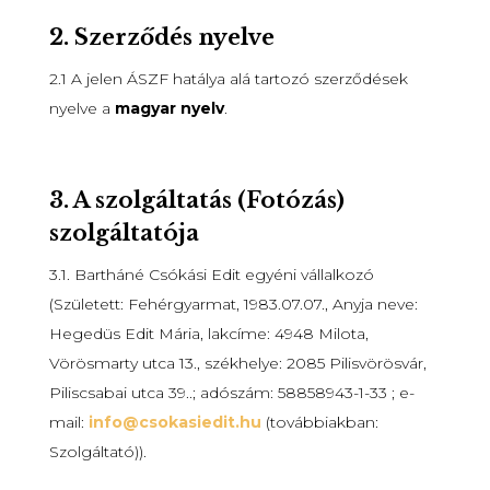
2.
Szerződés nyelve
2.1 A jelen ÁSZF hatálya alá tartozó szerződések
nyelve a
magyar nyelv
.
3. A szolgáltatás (Fotózás)
szolgáltatója
3.1. Bartháné Csókási Edit egyéni vállalkozó
(Született: Fehérgyarmat, 1983.07.07., Anyja neve:
Hegedüs Edit Mária, lakcíme: 4948 Milota,
Vörösmarty utca 13., székhelye: 2085 Pilisvörösvár,
Piliscsabai utca 39..; adószám: 58858943-1-33 ; e-
mail:
info@csokasiedit.hu
(továbbiakban:
Szolgáltató)).