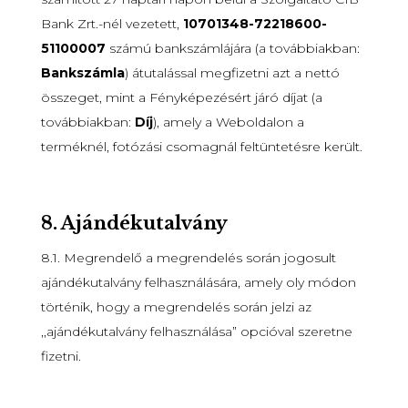
Bank Zrt.-nél vezetett,
10701348-72218600-
51100007
számú bankszámlájára (a továbbiakban:
Bankszámla
) átutalással megfizetni azt a nettó
összeget, mint a Fényképezésért járó díjat (a
továbbiakban:
Díj
), amely a Weboldalon a
terméknél, fotózási csomagnál feltüntetésre került.
8.
Ajándékutalvány
8.1. Megrendelő a megrendelés során jogosult
ajándékutalvány felhasználására, amely oly módon
történik, hogy a megrendelés során jelzi az
,,ajándékutalvány felhasználása” opcióval szeretne
fizetni.