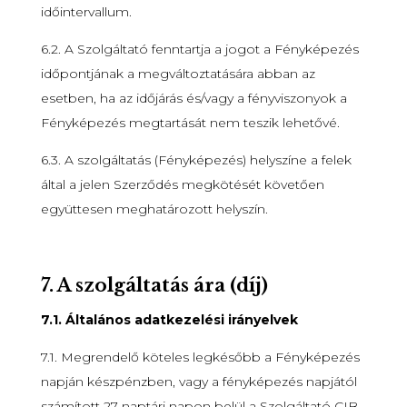
időintervallum.
6.2. A Szolgáltató fenntartja a jogot a Fényképezés
időpontjának a megváltoztatására abban az
esetben, ha az időjárás és/vagy a fényviszonyok a
Fényképezés megtartását nem teszik lehetővé.
6.3. A szolgáltatás (Fényképezés) helyszíne a felek
által a jelen Szerződés megkötését követően
együttesen meghatározott helyszín.
7.
A szolgáltatás ára (díj)
7.1. Általános adatkezelési irányelvek
7.1. Megrendelő köteles legkésőbb a Fényképezés
napján készpénzben, vagy a fényképezés napjától
számított 27 naptári napon belül a Szolgáltató CIB