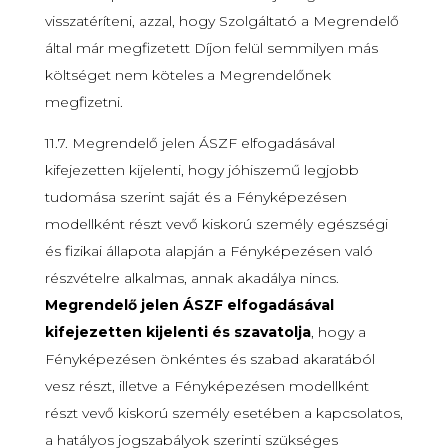
visszatéríteni, azzal, hogy Szolgáltató a Megrendelő
által már megfizetett Díjon felül semmilyen más
költséget nem köteles a Megrendelőnek
megfizetni.
11.7. Megrendelő jelen ÁSZF elfogadásával
kifejezetten kijelenti, hogy jóhiszemű legjobb
tudomása szerint saját és a Fényképezésen
modellként részt vevő kiskorú személy egészségi
és fizikai állapota alapján a Fényképezésen való
részvételre alkalmas, annak akadálya nincs.
Megrendelő jelen ÁSZF elfogadásával
kifejezetten kijelenti és szavatolja
, hogy a
Fényképezésen önkéntes és szabad akaratából
vesz részt, illetve a Fényképezésen modellként
részt vevő kiskorú személy esetében a kapcsolatos,
a hatályos jogszabályok szerinti szükséges