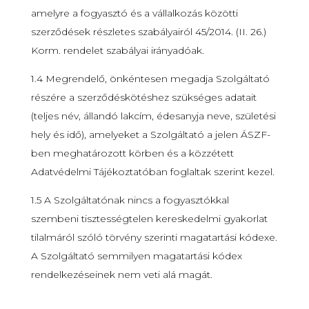
amelyre a fogyasztó és a vállalkozás közötti
szerződések részletes szabályairól 45/2014. (II. 26.)
Korm. rendelet szabályai irányadóak.
1.4 Megrendelő, önkéntesen megadja Szolgáltató
részére a szerződéskötéshez szükséges adatait
(teljes név, állandó lakcím, édesanyja neve, születési
hely és idő), amelyeket a Szolgáltató a jelen ÁSZF-
ben meghatározott körben és a közzétett
Adatvédelmi Tájékoztatóban foglaltak szerint kezel.
1.5 A Szolgáltatónak nincs a fogyasztókkal
szembeni tisztességtelen kereskedelmi gyakorlat
tilalmáról szóló törvény szerinti magatartási kódexe.
A Szolgáltató semmilyen magatartási kódex
rendelkezéseinek nem veti alá magát.