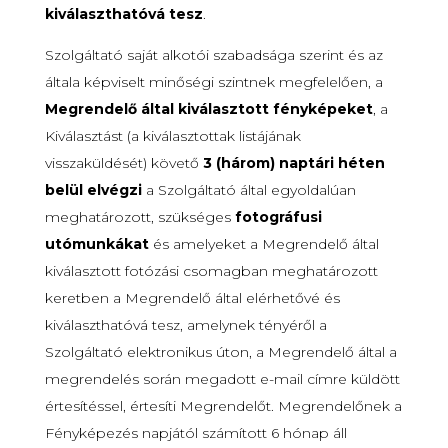
kiválaszthatóvá tesz
.
Szolgáltató saját alkotói szabadsága szerint és az
általa képviselt minőségi szintnek megfelelően, a
Megrendelő által kiválasztott fényképeket
, a
Kiválasztást (a kiválasztottak listájának
visszaküldését) követő
3 (három) naptári héten
belül elvégzi
a Szolgáltató által egyoldalúan
meghatározott, szükséges
fotográfusi
utómunkákat
és amelyeket a Megrendelő által
kiválasztott fotózási csomagban meghatározott
keretben a Megrendelő által elérhetővé és
kiválaszthatóvá tesz, amelynek tényéről a
Szolgáltató elektronikus úton, a Megrendelő által a
megrendelés során megadott e-mail címre küldött
értesítéssel, értesíti Megrendelőt. Megrendelőnek a
Fényképezés napjától számított 6 hónap áll