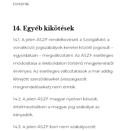
történik.
14.
Egyéb kikötések
14.1. A jelen ÁSZF rendelkezéseit a Szolgáltató a
vonatkozó jogszabályok keretei között jogosult –
egyoldalúan – megváltoztatni. Az ÁSZF esetleges
módosítása a Weboldalon történő megjelenéstől
érvényes. Az esetleges változtatások a már addig
létrejött szerződéseket (visszaigazolt
megrendeléseket) nem érintik.
14.2. A jelen ÁSZF magyar nyelven készült,
értelmezésében a magyar jog szabályai az
irányadók.
14.3. A jelen ÁSZF-ben nem szabályozott