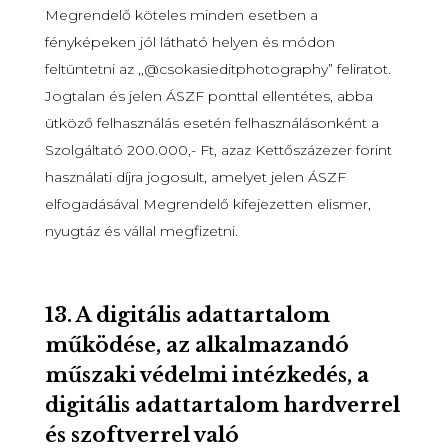
Megrendelő köteles minden esetben a
fényképeken jól látható helyen és módon
feltüntetni az ,,@csokasieditphotography” feliratot.
Jogtalan és jelen ÁSZF ponttal ellentétes, abba
ütköző felhasználás esetén felhasználásonként a
Szolgáltató 200.000,- Ft, azaz Kettőszázezer forint
használati díjra jogosult, amelyet jelen ÁSZF
elfogadásával Megrendelő kifejezetten elismer,
nyugtáz és vállal megfizetni.
13.
A digitális adattartalom
működése, az alkalmazandó
műszaki védelmi intézkedés, a
digitális adattartalom hardverrel
és szoftverrel való