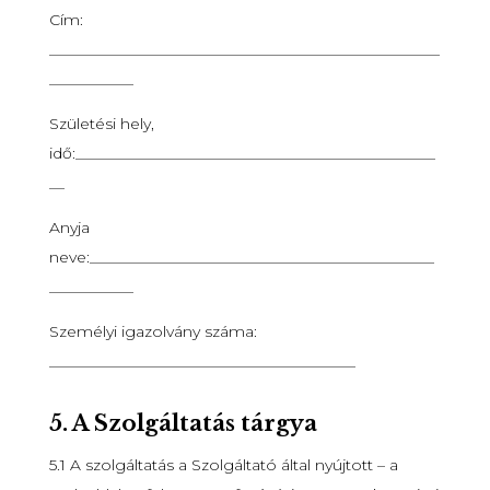
Cím:
___________________________________________________
___________
Születési hely,
idő:_______________________________________________
__
Anyja
neve:_____________________________________________
___________
S
zemélyi igazolvány száma:
________________________________________
5.
A Szolgáltatás tárgya
5.1 A szolgáltatás a Szolgáltató által nyújtott – a