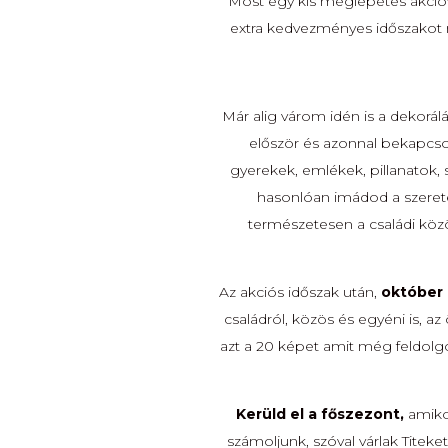
Most egy kis meglepetés akcióv
extra kedvezményes időszakot n
Már alig várom idén is a dekorál
először és azonnal bekapcso
gyerekek, emlékek, pillanatok, 
hasonlóan imádod a szerete
természetesen a családi közö
Az akciós időszak után,
október 
családról, közös és egyéni is, a
azt a 20 képet amit még feldol
Kerüld el a főszezont,
amikor
számoljunk, szóval várlak Titeke