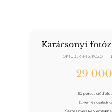
Karácsonyi fotó
OKTÓBER 4-15. KÖZÖTTI
29 000
50 perces stúdiófo
Egyéni és családi 
Összes nyers kép emlékbe (