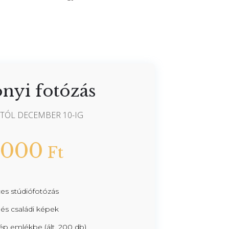
nyi fotózás
-TÓL DECEMBER 10-IG
 000
Ft
es stúdiófotózás
és családi képek
ép emlékbe (ált. 200 db)