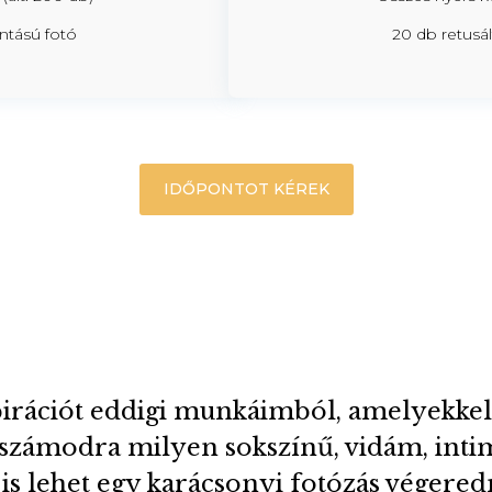
ontású fotó
20 db retusá
IDŐPONTOT KÉREK
pirációt eddigi munkáimból, amelyekke
számodra milyen sokszínű, vidám, inti
 is lehet egy karácsonyi fotózás véger