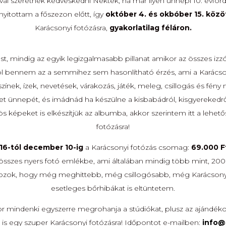
al szeretnék kedveskedni Nektek, ha már ilyen ünnepi 10. évfor
yitottam a főszezon előtt, így
október 4. és okbóber 15. közö
Karácsonyi fotózásra,
gyakorlatilag féláron.
ást, mindig az egyik legizgalmasabb pillanat amikor az összes iz
l bennem az a semmihez sem hasonlítható érzés, ami a Karácsonyi 
színek, ízek, nevetések, várakozás, játék, meleg, csillogás és fé
t ünnepét, és imádnád ha készülne a kisbabádról, kisgyerekedről 
s képeket is elkészítjük az albumba, akkor szerintem itt a lehető
fotózásra!
16-tól december 10-ig
a Karácsonyi fotózás csomag:
69.000 F
z összes nyers fotó emlékbe, ami általában mindig több mint, 200 k
gozok, hogy még meghittebb, még csillogósabb, még Karácsony
esetleges bőrhibákat is eltüntetem.
 mindenki egyszerre megrohanja a stúdiókat, plusz az ajándékok
t is egy szuper Karácsonyi fotózásra! Időpontot e-mailben:
info@