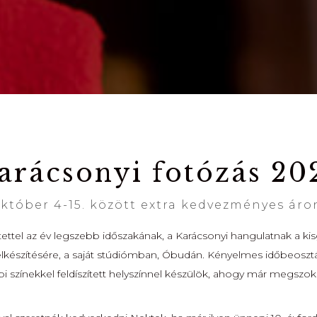
arácsonyi fotózás 20
któber 4-15. között extra kedvezményes áro
tettel az év legszebb időszakának, a Karácsonyi hangulatnak a 
elkészítésére, a saját stúdiómban, Óbudán. Kényelmes időbeosztá
pi színekkel feldíszített helyszínnel készülök, ahogy már megszok