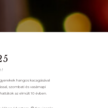
25
n!
kisgyerekek hangos kacagásával
ssal, szombati és vasárnapi
hattátok az elmúlt 10 évben.