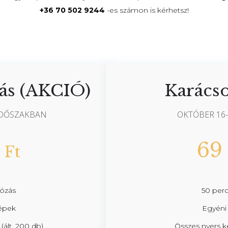
+36 70 502 9244
-es számon is kérhetsz!
zás (AKCIÓ)
Karácso
 IDŐSZAKBAN
OKTÓBER 16
69
Ft
tózás
50 perc
képek
Egyéni 
ált. 200 db)
Összes nyers k