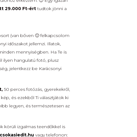
dulóhoz érkeztem. 🙂 Egy igazán
tt 29.000 Ft-ért
tudtok jönni a
zósort (van bőven 🙂 felkapcsolom
időszakot jellemzi. Illatok,
ny minden mennyiségben. Ha Te is
ilyen hangulatú fotó, plusz
ség, jelentkezz be Karácsonyi
t,
50 perces fotózás, gyerekekről,
ép, és ezekből Ti választjátok ki
ibb legyen, és természetesen az
 körüli izgalmas teendőkkel is
csokasiedit.hu
vagy telefonon: