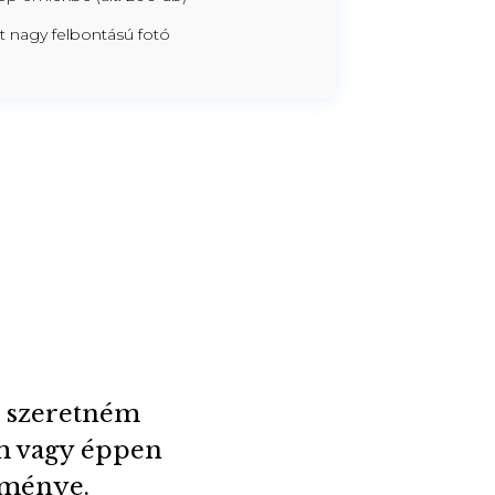
lt nagy felbontású fotó
l szeretném
m vagy éppen
edménye.