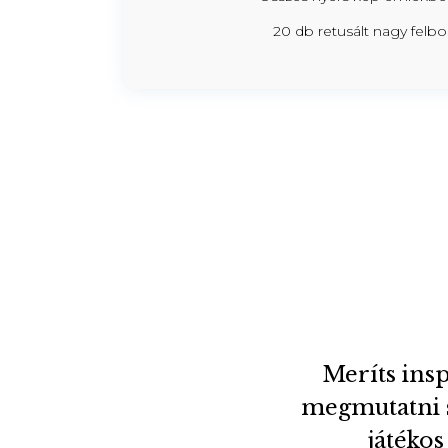
20 db retusált nagy felb
Meríts ins
megmutatni 
játékos