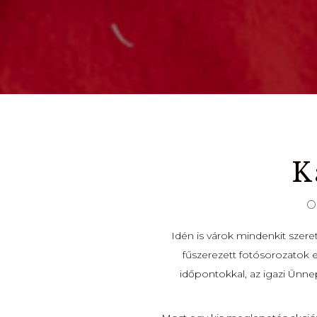
K
O
Idén is várok mindenkit szere
fűszerezett fotósorozatok 
időpontokkal, az igazi Ünne